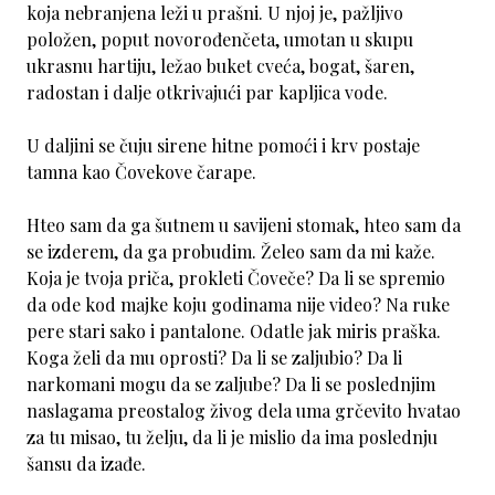
koja nebranjena leži u prašni. U njoj je, pažljivo
položen, poput novorođenčeta, umotan u skupu
ukrasnu hartiju, ležao buket cveća, bogat, šaren,
radostan i dalje otkrivajući par kapljica vode.
U daljini se čuju sirene hitne pomoći i krv postaje
tamna kao Čovekove čarape.
Hteo sam da ga šutnem u savijeni stomak, hteo sam da
se izderem, da ga probudim. Želeo sam da mi kaže.
Koja je tvoja priča, prokleti Čoveče? Da li se spremio
da ode kod majke koju godinama nije video? Na ruke
pere stari sako i pantalone. Odatle jak miris praška.
Koga želi da mu oprosti? Da li se zaljubio? Da li
narkomani mogu da se zaljube? Da li se poslednjim
naslagama preostalog živog dela uma grčevito hvatao
za tu misao, tu želju, da li je mislio da ima poslednju
šansu da izađe.