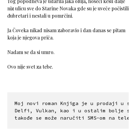
Tog popodneva je udarila jaka oluja, noseći kesu dalje
niz ulicu sve do Starine Novaka gde su je uveče počistili
đubretari i nestali u pomrčini.
Ja Čoveka nikad nisam zaboravio i dan danas se pitam
koja je njegova priča.
Nadam se da si umro.
Ovo nije svet za tebe.
Moj novi roman Knjiga je u prodaji u svi
Delfi, Vulkan, kao i u ostalim bolje sna
takođe se može naručiti SMS-om na telefo