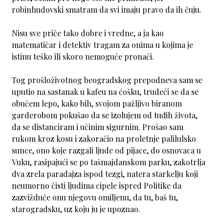
robinhudovski smatram da svi imaju pravo da ih čuju.
Nisu sve priče tako dobre i vredne, a ja kao
matematičar i detektiv tragam za onima u kojima je
istinu teško ili skoro nemoguće pronaći.
Tog prošloživotnog beogradskog prepodneva sam se
uputio na sastanak u kafeu na ćošku, trudeći se da se
obučem lepo, kako bih, svojom pažljivo biranom
garderobom pokušao da se izolujem od tuđih života,
da se distanciram i učinim sigurnim. Prošao sam
rukom kroz kosu i zakoračio na proletnje palilulsko
sunce, ono koje razgali ljude od pijace, do osnovaca u
Vuku, rasipajući se po tašmajdanskom parku, zakotrlja
dva zrela paradajza ispod tezgi, natera starkelju koji
neumorno čisti ljudima cipele ispred Politike da
zazvižduće onu njegovu omiljenu, da tu, baš tu,
starogradsku, uz koju ju je upoznao.