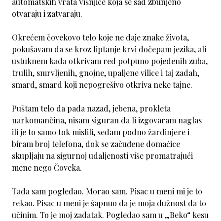
automatskih vrata Višnjice koja se sad zbunjeno
otvaraju i zatvaraju.
Okrećem čovekovo telo koje ne daje znake života,
pokušavam da se kroz liptanje krvi dočepam jezika, ali
ustuknem kada otkrivam red potpuno pojedenih zuba,
trulih, smrvljenih, gnojne, upaljene vilice i taj zadah,
smard, smard koji nepogrešivo otkriva neke tajne.
Puštam telo da pada nazad, jebena, prokleta
narkomančina, nisam siguran da li izgovaram naglas
ili je to samo tok mislili, sedam podno žardinjere i
biram broj telefona, dok se začuđene domaćice
skupljaju na sigurnoj udaljenosti više promatrajući
mene nego Čoveka.
Tada sam pogledao. Morao sam. Pisac u meni mi je to
rekao. Pisac u meni je šapnuo da je moja dužnost da to
učinim. To je moj zadatak. Pogledao sam u „Beko“ kesu