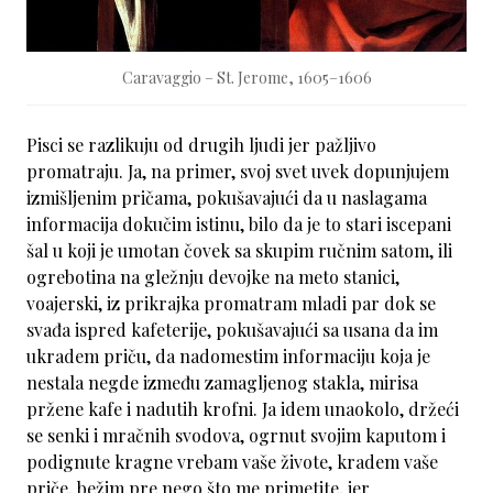
Caravaggio – St. Jerome, 1605–1606
Pisci se razlikuju od drugih ljudi jer pažljivo
promatraju. Ja, na primer, svoj svet uvek dopunjujem
izmišljenim pričama, pokušavajući da u naslagama
informacija dokučim istinu, bilo da je to stari iscepani
šal u koji je umotan čovek sa skupim ručnim satom, ili
ogrebotina na gležnju devojke na meto stanici,
voajerski, iz prikrajka promatram mladi par dok se
svađa ispred kafeterije, pokušavajući sa usana da im
ukradem priču, da nadomestim informaciju koja je
nestala negde između zamagljenog stakla, mirisa
pržene kafe i nadutih krofni. Ja idem unaokolo, držeći
se senki i mračnih svodova, ogrnut svojim kaputom i
podignute kragne vrebam vaše živote, kradem vaše
priče, bežim pre nego što me primetite, jer