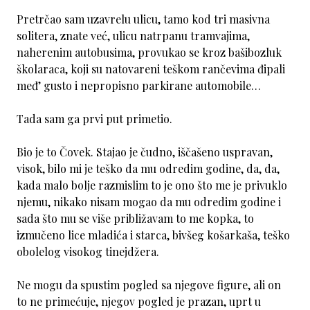
Pretrčao sam uzavrelu ulicu, tamo kod tri masivna
solitera, znate već, ulicu natrpanu tramvajima,
naherenim autobusima, provukao se kroz bašibozluk
školaraca, koji su natovareni teškom rančevima đipali
međ’ gusto i nepropisno parkirane automobile…
Tada sam ga prvi put primetio.
Bio je to Čovek. Stajao je čudno, iščašeno uspravan,
visok, bilo mi je teško da mu odredim godine, da, da,
kada malo bolje razmislim to je ono što me je privuklo
njemu, nikako nisam mogao da mu odredim godine i
sada što mu se više približavam to me kopka, to
izmučeno lice mladića i starca, bivšeg košarkaša, teško
obolelog visokog tinejdžera.
Ne mogu da spustim pogled sa njegove figure, ali on
to ne primećuje, njegov pogled je prazan, uprt u