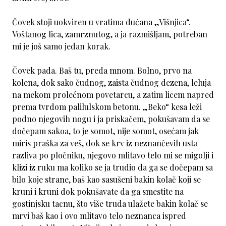
Čovek stoji uokviren u vratima dućana „Višnjica“.
Voštanog lica, zamrznutog, a ja razmišljam, potreban
mi je još samo jedan korak.
Čovek pada. Baš tu, preda mnom. Bolno, prvo na
kolena, dok sako čudnog, zaista čudnog dezena, leluja
na mekom prolećnom povetarcu, a zatim licem napred
prema tvrdom palilulskom betonu. „Beko“ kesa leži
podno njegovih nogu i ja priskačem, pokušavam da se
dočepam sakoa, to je somot, nije somot, osećam jak
miris praška za veš, dok se krv iz neznančevih usta
razliva po pločniku, njegovo mlitavo telo mi se migolji i
klizi iz ruku ma koliko se ja trudio da ga se dočepam sa
bilo koje strane, baš kao sasušeni bakin kolač koji se
kruni i kruni dok pokušavate da ga smestite na
gostinjsku tacnu, što više truda ulažete bakin kolač se
mrvi baš kao i ovo mlitavo telo neznanca ispred