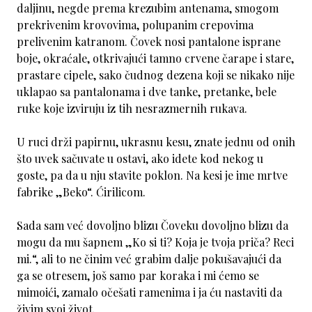
daljinu, negde prema krezubim antenama, smogom
prekrivenim krovovima, polupanim crepovima
prelivenim katranom. Čovek nosi pantalone isprane
boje, okraćale, otkrivajući tamno crvene čarape i stare,
prastare cipele, sako čudnog dezena koji se nikako nije
uklapao sa pantalonama i dve tanke, pretanke, bele
ruke koje izviruju iz tih nesrazmernih rukava.
U ruci drži papirnu, ukrasnu kesu, znate jednu od onih
što uvek sačuvate u ostavi, ako idete kod nekog u
goste, pa da u nju stavite poklon. Na kesi je ime mrtve
fabrike „Beko“. Ćirilicom.
Sada sam već dovoljno blizu Čoveku dovoljno blizu da
mogu da mu šapnem „Ko si ti? Koja je tvoja priča? Reci
mi.“, ali to ne činim već grabim dalje pokušavajući da
ga se otresem, još samo par koraka i mi ćemo se
mimoići, zamalo očešati ramenima i ja ću nastaviti da
živim svoj život.