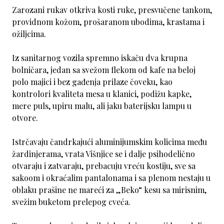
Zarozani rukav otkriva kosti ruke, presvučene tankom,
providnom kožom, prošaranom ubodima, krastama i
ožiljcima.
Iz sanitarnog vozila spremno iskaču dva krupna
bolničara, jedan sa svežom flekom od kafe na beloj
polo majici i bez gađenja prilaze čoveku, kao
kontrolori kvaliteta mesa u klanici, podižu kapke,
mere puls, upiru malu, ali jaku baterijsku lampu u
otvore.
Istrčavaju čandrkajući aluminijumskim kolicima među
žardinjerama, vrata Višnjice se i dalje psihodelično
otvaraju i zatvaraju, prebacuju vreću kostiju, sve sa
sakoom i okraćalim pantalonama i sa plenom nestaju u
oblaku prašine ne mareći za „Beko“ kesu sa mirisnim,
svežim buketom prelepog cveća.