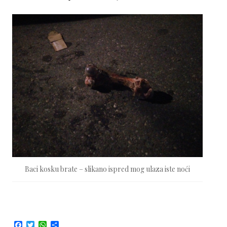
Baci kosku brate – slikano ispred mog ulaza iste noći
F
T
W
S