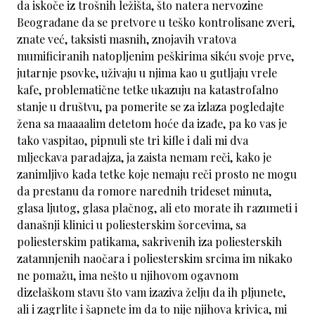
da iskoče iz trošnih ležišta, što natera nervozine
Beograđane da se pretvore u teško kontrolisane zveri,
znate već, taksisti masnih, znojavih vratova
mumificiranih natopljenim peškirima sikću svoje prve,
jutarnje psovke, uživaju u njima kao u gutljaju vrele
kafe, problematične tetke ukazuju na katastrofalno
stanje u društvu, pa pomerite se za izlaza pogledajte
žena sa maaaalim detetom hoće da izađe, pa ko vas je
tako vaspitao, pipnuli ste tri kifle i dali mi dva
mljeckava paradajza, ja zaista nemam reči, kako je
zanimljivo kada tetke koje nemaju reči prosto ne mogu
da prestanu da romore narednih trideset minuta,
glasa ljutog, glasa plačnog, ali eto morate ih razumeti i
današnji klinici u poliesterskim šorcevima, sa
poliesterskim patikama, sakrivenih iza poliesterskih
zatamnjenih naočara i poliesterskim srcima im nikako
ne pomažu, ima nešto u njihovom ogavnom
dizelaškom stavu što vam izaziva želju da ih pljunete,
ali i zagrlite i šapnete im da to nije njihova krivica, mi