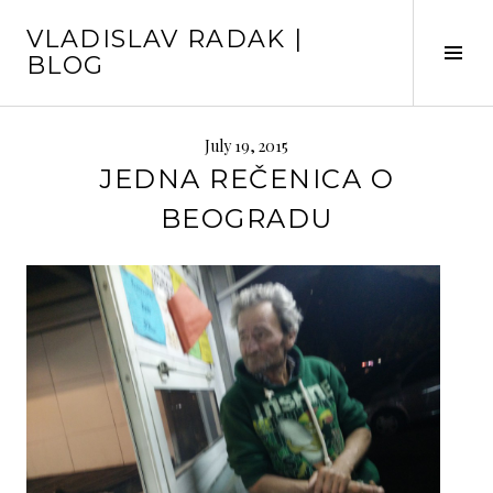
Skip
VLADISLAV RADAK |
to
Tog
BLOG
content
Sid
July 19, 2015
JEDNA REČENICA O
BEOGRADU