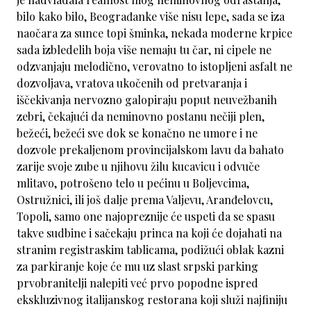
bilo kako bilo, Beograđanke više nisu lepe, sada se iza
naočara za sunce topi šminka, nekada moderne krpice
sada izbledelih boja više nemaju tu čar, ni cipele ne
odzvanjaju melodično, verovatno to istopljeni asfalt ne
dozvoljava, vratova ukočenih od pretvaranja i
iščekivanja nervozno galopiraju poput neuvežbanih
zebri, čekajući da neminovno postanu nečiji plen,
bežeći, bežeći sve dok se konačno ne umore i ne
dozvole prekaljenom provincijalskom lavu da bahato
zarije svoje zube u njihovu žilu kucavicu i odvuče
mlitavo, potrošeno telo u pećinu u Boljevcima,
Ostružnici, ili još dalje prema Valjevu, Aranđelovcu,
Topoli, samo one najopreznije će uspeti da se spasu
takve sudbine i sačekaju princa na koji će dojahati na
stranim registraskim tablicama, podižući oblak kazni
za parkiranje koje će mu uz slast srpski parking
prvobranitelji nalepiti već prvo popodne ispred
ekskluzivnog italijanskog restorana koji služi najfiniju