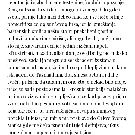
reputaciju i slabo barene testenine, ko dobro poznaje
Beograd zna da su dani mnogo duži nego bilo gde u
svetu, pa nije lako naći debeo hlad koji se neće bitnije
pomeriti za celog sunčevog luka, jer je izmeštanje
baštenskih stolica nešto što ni prekaljeni gosti ni
njihovi konobari ne mirišu, ali bogu hvala, noć samo
što nije, zatvaram oči, još jedan rizičan, napet,
isfrustriran, nezadovoljan dan je ovaj beli grad nekako
preživeo, sada i ja mogu da se iskradem iz stana u
kome sam odrastao, želim da se pod lepljivim mrakom
iskradem do Tašmajdana, dok smesa betona i dalje
cvrči i pulsira, da udahnem ono što je nekad bilo moje,
ulice su sada puste samo ja i krezubi starkelja nalakćen
na improvizovani otvor pljeskarnice kod pijace, priča o
svom nekad uspešnom životu sa umornom devojkom
koja okreće n-tu turu ražnjića i ćevapa sumnjivog
porekla i ukusa, taj miris me prati sve do Crkve Svetog
Marka gde me čeka iznenadni ujed detinjstva, ukus
rumenka na nepcetu i umirujuća tišina.