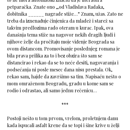
petparačka. Znate ono „od Vladislava Radaka,
dobitnika ______ nagrade stiže…“ Znam, užas. Zato ne
treba da iznenađuje činjenica da mladež i starež sa
takvim predlozima rado oteram u kurac. Ipak, ova
današnja tema stiže na nagovor nekih dragih ljudi i
njihove želje da pročitaju moje viđenje Beograda sa
ovom distancom. Promovisanje poslednjeg romana je
bila prava prilika za to i bez obzira što sam se
distancirao i rekao da se to neće desiti, nagovaranja i
podsećanja ni posle mesec dana nisu prestala. Ok,
rekao sam, hajde da završimo sa tim. Napisaću nešto o
mom omraženom Beogradu, gradu u kome sam se
rodio i odrastao, ali samo jednu rečenicu…
***
Postoji nešto u tom prvom, vrelom, proletnjem danu
kada ispucali asfalt krene da se topi i šine krive u želji