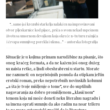
“…samo ja i krezubi starkelja nalakćen na improvizovani
otvor pljeskarnice kod pijace, priča o svom nekad uspešnom
životu sa umornom devojkom koja okreće n-tu turu ražnjića
i ćevapa sumnjivog porekla i ukusa…” – autorska fotografija
Situacije je u kojima primam narudžbine za pisanje, što
onog kraćeg formata, a da ne kažem još onog dužeg
su zaista retke, a ljudi obeshrabreni u startu. Morate
me razumeti: on nepristojnih ponuda da otipkam jeftin
erotski roman, preko nepotrebnih novinskih kolumni
„a šta je tvoje mišljenje o tome“, sve do suptilnih
nagovaranja za dobro promišljenom „klasičnom“
temom koja mi može doneti neku literalnu nagradu i
sa imena oprati sumnju da ako radim na noar trileru
to ne mora automatski značiti da je literatura