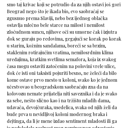
smo taj krivac koji se potrudio da za njih ostavi još gori
Beograd nego što je ikada bio, evo saobraćaj se
zgusnuo prema Slaviji, nebo bez ijednog oblačka
ostavlja mlečno bele starce na milost i nemilost
zloćudnom suncu, njihove oči su umorne čak i izjutra
dok se guraju po redovima, gegajući se korak po korak
u starim, kožnim sandalama, boreći se sa brzim,
staklenim rotirajućim vratima, nemilosrdnim klima
uređajima, kratkim svetlima semafora, koja iz svakog
časa mogu ostaviti zatočenim na polovini vrele ulice,
dok će isti oni taksisti pojuriti besno, ne želeći da bilo
kome ostave prvo mesto u koloni, svako ko je jednom
učestvovao u beogradskom saobraćaju zna da na
kolovozu nemate prijatelja niti saveznika i da je svako
za sebe, nešto slično kao i na tržištu mladih dama,
udavača, devojčuraka, usedelica, svaka od njih želi da
bude prva u nevidljivoj koloni modernog braka i
dejtinga, da li je mene izdao sentiment mladosti ili ga
je nadvladala realnost mog neminovnog odrastanja,