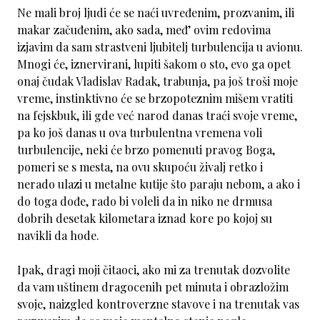
Ne mali broj ljudi će se naći uvređenim, prozvanim, ili
makar začuđenim, ako sada, međ’ ovim redovima
izjavim da sam strastveni ljubitelj turbulencija u avionu.
Mnogi će, iznervirani, lupiti šakom o sto, evo ga opet
onaj čudak Vladislav Radak, trabunja, pa još troši moje
vreme, instinktivno će se brzopoteznim mišem vratiti
na fejskbuk, ili gde već narod danas traći svoje vreme,
pa ko još danas u ova turbulentna vremena voli
turbulencije, neki će brzo pomenuti pravog Boga,
pomeri se s mesta, na ovu skupoću živalj retko i
nerado ulazi u metalne kutije što paraju nebom, a ako i
do toga dođe, rado bi voleli da in niko ne drmusa
dobrih desetak kilometara iznad kore po kojoj su
navikli da hode.
Ipak, dragi moji čitaoci, ako mi za trenutak dozvolite
da vam uštinem dragocenih pet minuta i obrazložim
svoje, naizgled kontroverzne stavove i na trenutak vas