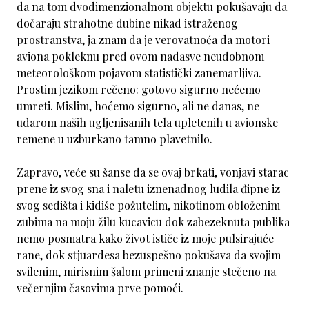
da na tom dvodimenzionalnom objektu pokušavaju da
dočaraju strahotne dubine nikad istraženog
prostranstva, ja znam da je verovatnoća da motori
aviona pokleknu pred ovom nadasve neudobnom
meteorološkom pojavom statistički zanemarljiva.
Prostim jezikom rečeno: gotovo sigurno nećemo
umreti. Mislim, hoćemo sigurno, ali ne danas, ne
udarom naših ugljenisanih tela upletenih u avionske
remene u uzburkano tamno plavetnilo.
Zapravo, veće su šanse da se ovaj brkati, vonjavi starac
prene iz svog sna i naletu iznenadnog ludila đipne iz
svog sedišta i kidiše požutelim, nikotinom obloženim
zubima na moju žilu kucavicu dok zabezeknuta publika
nemo posmatra kako život ističe iz moje pulsirajuće
rane, dok stjuardesa bezuspešno pokušava da svojim
svilenim, mirisnim šalom primeni znanje stečeno na
večernjim časovima prve pomoći.