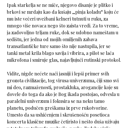
Ipak starkelja se ne miče, njegovo disanje je plitko i
brkovi se mrdaju kao da kušaju „pinja koladu“ koju će
mu iste večeri uvežbani kelneri tutnuti u ruku, za
mnogo više novaca nego što zaista vredi. Za to vreme,
ja zadovoljno trljam ruke, dok se udobno nameštam u
sedištu, jer jedna od mojih omiljenih zabava
transatlantičke ture samo što nije nastupila, jer se
tanki metal krila blago savija i vibrira, a pilot se laća
mikrofona i smiruje glas, najavljujući rutinski protokol.
Vidite, nigde nećete naći jasniji i lepši primer svih
grozota civilizacije, tog virusa univerzuma, čiji smo svi
mi deo, razmaženosti, prostakluka, arogancije koje su
dovele do toga da ako je Bog ikada postojao, odvesla u
paralelni univerzum i fokusira se na neku tamo
planetu, podučen greškama iz prve rukotvorine.
Umesto da sa ushićenjem i skrušenošću posetioca
koncerta klasične muzike četiristo i nešto duša uživaju