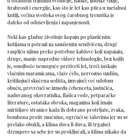
u totalnom trijumfu evolucije, nauke, ljudske vizije,
hrabrosti i energije, kao što je let kao ptica u metalnoj
kutiji, većina svedoka ovog čarobnog trenutka je
daleko od oduševljenja i zapanjenosti.
Neki kao gladne životinje kopaju po plastičnim
kutijama u potrazi za sasušenim sendvičem, drugi
raspliću njima preko potrebne kablove koji napajaju,
druge, manje napredne vidove tehnologije, bez kojih
je, omojbože nemoguće preživeti let, treći šuškaju
vlažnim maramicama, vlaže čelo, nervozno uzdišu,
kritikujući skučena sedišta, izuvajući već udobnu
obuću, prevrćući se između ćebenceta, jastučića,
naduvanog okovratnika, flašica vode, petparačke
literature, ostataka obroka, magazina koji imaju
mirišljave stranice kada ih dobrano protrljate, žvaka,
bombona protiv mučnine, ogrćući se šalovima jer su se
prelako obukli, a klima duva li duva, ili trgajući
džempere sa sebe jer su proključali, a klima nikako da