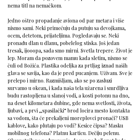
nema titl na nemačkom.
Jedno oštro propadanje aviona od par metara i više
nismo sami. Neki primećuju da putuju sa devojkama,
ocem, detetom, prijateljima. Pogledavaju se. Neki
pronađu dlan u dlanu, pobelelog stiska. Još jedan
tresak, ijooopa, sada smo mirni. Svetla trepere. Život je
lep. Moram da pozovem mamu kada sletim, nismo se
čuli od Božića. Plastika odeljka za prtljag iznad naših
glava se savija, kao da je pred pucanjem. Uživam. Sve je
prelepo i mirno. Razmišljam, ako se po zasluzi
survamo u okean, i kada naša tela užarena i smrdljiva
budu rastopljena u slanoj vodi, a kosti potonu na dno,
na deset kilometara dubine, gde nema svetlosti, života,
ljubavi, a prvi „spasilački“ brod locira mesto kontakta
sa vodom, šta će prekaljeni moreplovci pronaći? USB
kablove, kako plutaju po vodi? Kesice čipsa? Masku
mobilnog telefona? Platnu karticu. Dečiju pelenu.