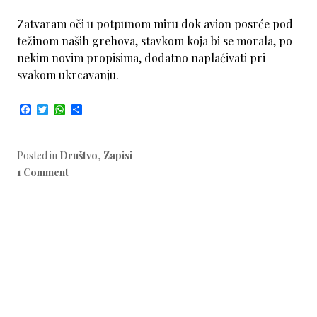
Zatvaram oči u potpunom miru dok avion posrće pod
težinom naših grehova, stavkom koja bi se morala, po
nekim novim propisima, dodatno naplaćivati pri
svakom ukrcavanju.
F
T
W
S
a
w
h
h
c
i
a
a
e
t
t
r
b
t
s
e
Posted in
Društvo
,
Zapisi
o
e
A
1 Comment
o
r
p
k
p