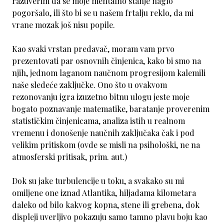
razuverim da se moje mentalno stanje naglo
pogoršalo, ili što bi se u našem frtalju reklo, da mi
vrane mozak još nisu popile.
Kao svaki vrstan predavač, moram vam prvo
prezentovati par osnovnih činjenica, kako bi smo na
njih, jednom laganom naučnom progresijom kalemili
naše sledeće zaključke. Ono što u ovakvom
rezonovanju igra izuzetno bitnu ulogu jeste moje
bogato poznavanje matematike, baratanje proverenim
statističkim činjenicama, analiza istih u realnom
vremenu i donošenje naučnih zaključaka čak i pod
velikim pritiskom (ovde se misli na psihološki, ne na
atmosferski pritisak, prim. aut.)
Dok su jake turbulencije u toku, a svakako su mi
omiljene one iznad Atlantika, hiljadama kilometara
daleko od bilo kakvog kopna, stene ili grebena, dok
displeji uverljivo pokazuju samo tamno plavu boju kao