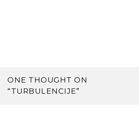
ONE THOUGHT ON
“
TURBULENCIJE
”
NATALIJA
May 30, 2017 at 12:07 am
A ti, Mesija, prosvetljeni čovek, otvorene temene čakre,