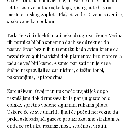
Okovratnik na naduvavanje, da vas ne boli vrat kada
letite. Listove petparačke knjige, istrgnute baš na
mestu erotskog zapleta. Flašicu vode. Drvene suvenire,
spakovane kao poklon.
Tada će svi ti objekti imati neko drugo značenje. Većina
tih putnika bi bila spremna da ih se odrekne i da
nastavi život bez njih u trenutku kada avion krene da
nezadrživo gubi na visini dok plamenovi ližu motore. A
tada će već biti kasno. A samo par sati ranije su se
žučno raspravljali sa carinicima, o težini torbi,
pakovanjima, laptopovima.
Zato uživam. Ovaj trenutak neće trajati još dugo
razmišljam dok drmusava krila paraju guste bele
oblake, spretno vođene sigurnim rukama pilota.
Uskoro će se sve umiriti i ljudi će početi nervozno da
prde, oslobađajući gasove prouzrokovane strahom. A
onda će se buka, razmaženost, sebičnost vratiti.