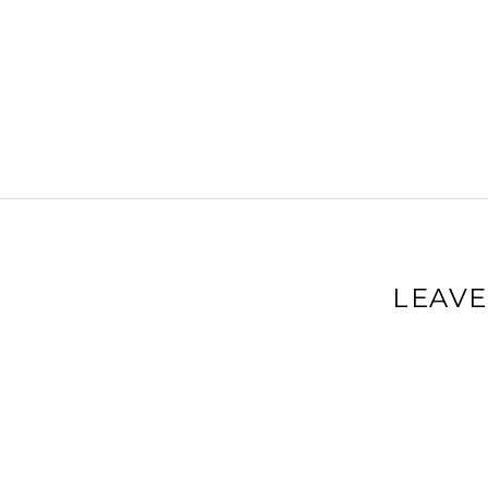
LEAVE
Your email a
Comment