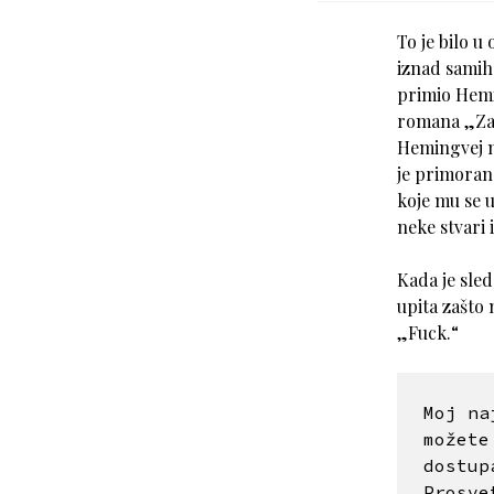
To je bilo u
iznad samih 
primio Hemi
romana „Za 
Hemingvej na
je primoran 
koje mu se u
neke stvari 
Kada je sled
upita zašto 
„Fuck.“
Moj na
možete
dostup
Prosve