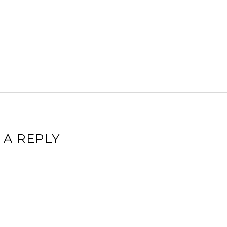
 A REPLY
ddress will not be published.