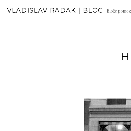
Skip
VLADISLAV RADAK | BLOG
to
Blože pomoz
content
H