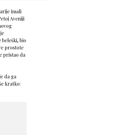
rije imali
etoj Aveniji
 novog
je
beleški, bio
ve prostote
e pristao da
je da ga
še kratko: