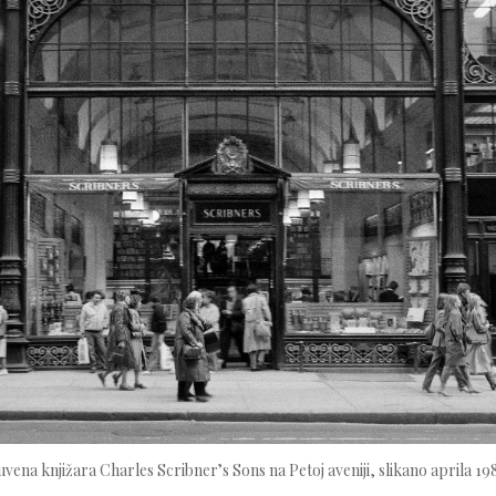
vena knjižara Charles Scribner’s Sons na Petoj aveniji, slikano aprila 19