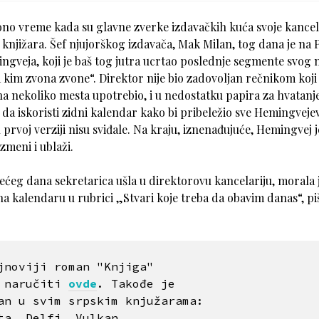
 ono vreme kada su glavne zverke izdavačkih kuća svoje kancela
knjižara. Šef njujorškog izdavača, Mak Milan, tog dana je na P
ngveja, koji je baš tog jutra ucrtao poslednje segmente svog
kim zvona zvone“. Direktor nije bio zadovoljan rečnikom koji 
 nekoliko mesta upotrebio, i u nedostatku papira za hvatanje 
da iskoristi zidni kalendar kako bi pribeležio sve Hemingveje
 prvoj verziji nisu sviđale. Na kraju, iznenađujuće, Hemingvej j
izmeni i ublaži.
ećeg dana sekretarica ušla u direktorovu kancelariju, morala 
na kalendaru u rubrici „Stvari koje treba da obavim danas“, pi
jnoviji roman "Knjiga" 

 naručiti 
ovde
. Takođe je 

an u svim srpskim knjužarama: 

ta, Delfi, Vulkan...