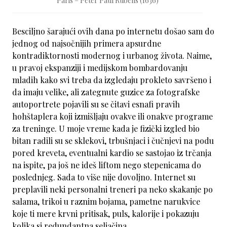
Paris – Peter Paul Rubens (1636)
Besciljno šarajući ovih dana po internetu došao sam do
jednog od najsočnijih primera apsurdne
kontradiktornosti modernog i urbanog života. Naime,
u pravoj ekspanziji i medijskom bombardovanju
mladih kako svi treba da izgledaju prokleto savršeno i
da imaju velike, ali zategnute guzice za fotografske
autoportrete pojavili su se čitavi esnafi pravih
hohštaplera koji izmišljaju ovakve ili onakve programe
za treninge. U moje vreme kada je fizički izgled bio
bitan radili su se sklekovi, trbušnjaci i čučnjevi na podu
pored kreveta, eventualni kardio se sastojao iz trčanja
na ispite, pa još ne ideš liftom nego stepenicama do
poslednjeg. Sada to više nije dovoljno. Internet su
preplavili neki personalni treneri pa neko skakanje po
salama, trikoi u raznim bojama, pametne narukvice
koje ti mere krvni pritisak, puls, kalorije i pokazuju
kolika si redundantna seljačina.