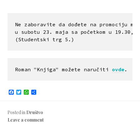
Ne zaboravite da dođete na promociju mog
u 
subotu 23. maja sa početkom u 19.30, u
(Studentski trg 5.)
Roman "Knjiga" možete naručiti 
ovde
.
F
T
W
S
a
w
h
h
c
i
a
a
e
t
t
r
b
t
s
e
Posted in
Društvo
o
e
A
Leave a comment
o
r
p
k
p