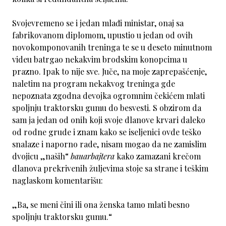
Svojevremeno se i jedan mlađi ministar, onaj sa
fabrikovanom diplomom, upustio u jedan od ovih
novokomponovanih treninga te se u deseto minutnom
videu batrgao nekakvim brodskim konopcima u
prazno. Ipak to nije sve. Juče, na moje zaprepašćenje,
naletim na program nekakvog treninga gde
nepoznata zgodna devojka ogromnim čekićem mlati
spoljnju traktorsku gumu do besvesti. S obzirom da
sam ja jedan od onih koji svoje dlanove krvari daleko
od rodne grude i znam kako se iseljenici ovde teško
snalaze i naporno rade, nisam mogao da ne zamislim
dvojicu „naših“
bauarbajtera
kako zamazani krečom
dlanova prekrivenih žuljevima stoje sa strane i teškim
naglaskom komentarišu:
„Ba, se meni čini ili ona ženska tamo mlati besno
spoljnju traktorsku gumu.“