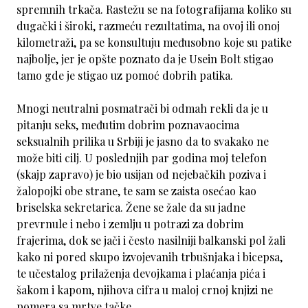
spremnih trkača. Rastežu se na fotografijama koliko su
dugački i široki, razmeću rezultatima, na ovoj ili onoj
kilometraži, pa se konsultuju međusobno koje su patike
najbolje, jer je opšte poznato da je Usein Bolt stigao
tamo gde je stigao uz pomoć dobrih patika.
Mnogi neutralni posmatrači bi odmah rekli da je u
pitanju seks, međutim dobrim poznavaocima
seksualnih prilika u Srbiji je jasno da to svakako ne
može biti cilj. U poslednjih par godina moj telefon
(skajp zapravo) je bio usijan od nejebačkih poziva i
žalopojki obe strane, te sam se zaista osećao kao
briselska sekretarica. Žene se žale da su jadne
prevrnule i nebo i zemlju u potrazi za dobrim
frajerima, dok se jači i često nasilniji balkanski pol žali
kako ni pored skupo izvojevanih trbušnjaka i bicepsa,
te učestalog prilaženja devojkama i plaćanja pića i
šakom i kapom, njihova cifra u maloj crnoj knjizi ne
pomera sa mrtve tačke.