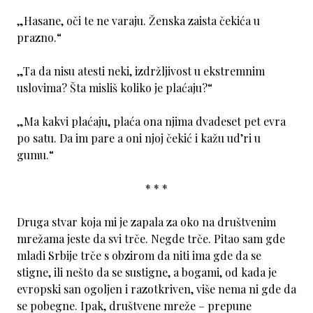
„Hasane, oči te ne varaju. Ženska zaista čekića u
prazno.“
„Ta da nisu atesti neki, izdržljivost u ekstremnim
uslovima? Šta misliš koliko je plaćaju?“
„Ma kakvi plaćaju, plaća ona njima dvadeset pet evra
po satu. Da im pare a oni njoj čekić i kažu ud’ri u
gumu.“
* * *
Druga stvar koja mi je zapala za oko na društvenim
mrežama jeste da svi trče. Negde trče. Pitao sam gde
mladi Srbije trče s obzirom da niti ima gde da se
stigne, ili nešto da se sustigne, a bogami, od kada je
evropski san ogoljen i razotkriven, više nema ni gde da
se pobegne. Ipak, društvene mreže – prepune