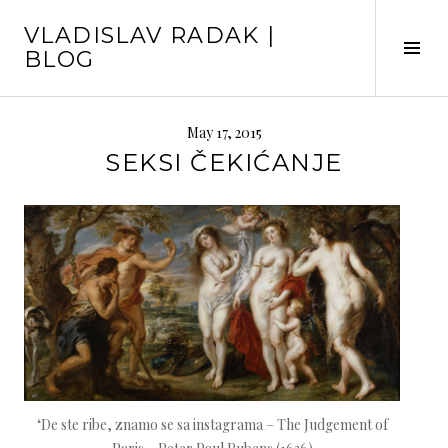
Skip
VLADISLAV RADAK |
to
Tog
BLOG
content
Sid
May 17, 2015
SEKSI ČEKIĆANJE
‘De ste ribe, znamo se sa instagrama – The Judgement of