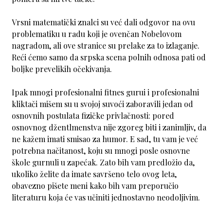
Vrsni matematički znalci su već dali odgovor na ovu
problematiku u radu koji je ovenčan Nobelovom
nagradom, ali ove stranice su prelake za to izlaganje.
Reći ćemo samo da srpska scena polnih odnosa pati od
boljke prevelikih očekivanja.
Ipak mnogi profesionalni fitnes gurui i profesionalni
kliktači mišem su u svojoj suvoći zaboravili jedan od
osnovnih postulata fizičke privlačnosti: pored
osnovnog džentlmenstva nije zgoreg biti i zanimljiv, da
ne kažem imati smisao za humor. E sad, tu vam je već
potrebna načitanost, koju su mnogi posle osnovne
škole gurnuli u zapećak. Zato bih vam predložio da,
ukoliko želite da imate savršeno telo ovog leta,
obavezno pišete meni kako bih vam preporučio
literaturu koja će vas učiniti jednostavno neodoljivim.